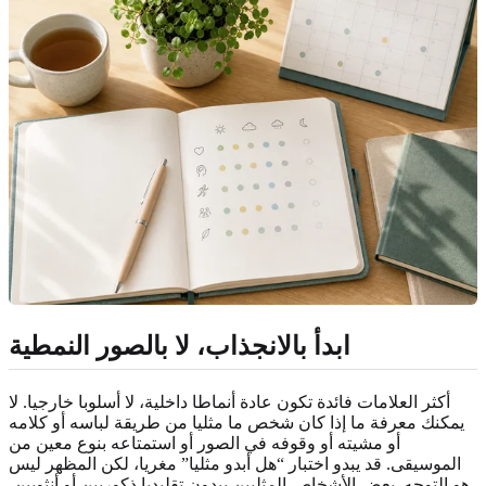
ابدأ بالانجذاب، لا بالصور النمطية
أكثر العلامات فائدة تكون عادة أنماطا داخلية، لا أسلوبا خارجيا. لا
يمكنك معرفة ما إذا كان شخص ما مثليا من طريقة لباسه أو كلامه
أو مشيته أو وقوفه في الصور أو استمتاعه بنوع معين من
الموسيقى. قد يبدو اختبار “هل أبدو مثليا” مغريا، لكن المظهر ليس
هو التوجه. بعض الأشخاص المثليين يبدون تقليديا ذكوريين أو أنثويين.