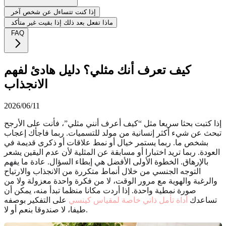
إذا كنت تتساءل عن شخص آخر
ماذا تفعل بعد ذلك إذا بقيت غير متأكد
FAQ
كيف تعرف أنك مثلي؟ دليل هادئ لفهم
الانجذاب
2026/06/11
إذا كتبت بحثا سريعا مثل “كيف أعرف أنني مثلي”، فأنت على الأرجح
تبحث عن شيء أكثر إنسانية من مولد للتسميات. ربما فاجأك إعجاب
بشخص ما. ربما يستمر خيال أو نمط علاقات أو ذكرى قديمة في
العودة. ربما تريد اختبارا أو مسابقة عن المثلية لأن عدم اليقين يشعر
بالإرهاق. الخطوة الأولى الأفضل هي إبطاء السؤال. عادة ما يفهم
التوجه الجنسي من خلال أنماط متكررة من الانجذاب والارتياح
والرغبة والهوية مع مرور الوقت، لا من فكرة واحدة معزولة ولا من
صورة نمطية واحدة. إذا أردت مكانا منظما تبدأ منه، يمكن أن
تساعدك
أداة تأمل ذاتي خاصة لمقياس كينسي
على التفكير بوصفه
طيفا، لا صندوقا بنعم أو لا.