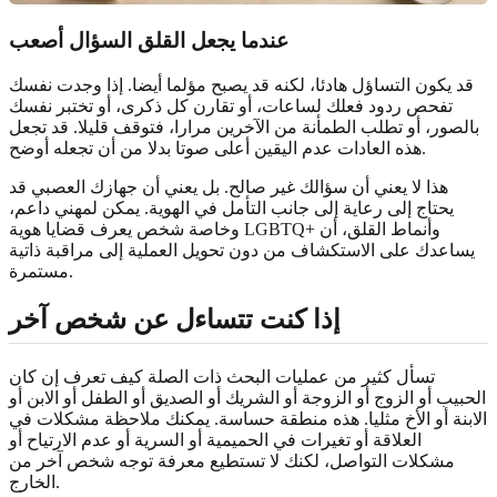
عندما يجعل القلق السؤال أصعب
قد يكون التساؤل هادئا، لكنه قد يصبح مؤلما أيضا. إذا وجدت نفسك
تفحص ردود فعلك لساعات، أو تقارن كل ذكرى، أو تختبر نفسك
بالصور، أو تطلب الطمأنة من الآخرين مرارا، فتوقف قليلا. قد تجعل
هذه العادات عدم اليقين أعلى صوتا بدلا من أن تجعله أوضح.
هذا لا يعني أن سؤالك غير صالح. بل يعني أن جهازك العصبي قد
يحتاج إلى رعاية إلى جانب التأمل في الهوية. يمكن لمهني داعم،
وخاصة شخص يعرف قضايا هوية LGBTQ+ وأنماط القلق، أن
يساعدك على الاستكشاف من دون تحويل العملية إلى مراقبة ذاتية
مستمرة.
إذا كنت تتساءل عن شخص آخر
تسأل كثير من عمليات البحث ذات الصلة كيف تعرف إن كان
الحبيب أو الزوج أو الزوجة أو الشريك أو الصديق أو الطفل أو الابن أو
الابنة أو الأخ مثليا. هذه منطقة حساسة. يمكنك ملاحظة مشكلات في
العلاقة أو تغيرات في الحميمية أو السرية أو عدم الارتياح أو
مشكلات التواصل، لكنك لا تستطيع معرفة توجه شخص آخر من
الخارج.