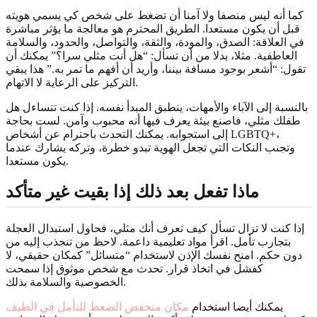
كما أنه ليس منصفا ولا آمنا أن تضغط على شخص كي يسمي هويته
قبل أن يكون مستعدا. الطريق المحترم هو معالجة ما يؤثر مباشرة
في العلاقة: الصدق، والمودة، والثقة، والتواصل، والحدود، والسلامة
العاطفية. مثلا، بدلا من أن تسأل: “هل أنت مثلي سرا؟” يمكنك أن
تقول: “أشعر بوجود مسافة بيننا، وأريد أن أفهم ما تمر به.” هذا يبقي
التركيز على الرعاية لا الاتهام.
بالنسبة إلى الآباء والأمهات، ينطبق المبدأ نفسه. إذا كنت تتساءل هل
طفلك مثلي، فاصنع بيئة يعرف فيها أنه محبوب وآمن. لست بحاجة
إلى استجوابه. يمكنك التحدث باحترام عن أشخاص LGBTQ+،
وتجنب النكات التي تجعل الهوية تبدو خطرة، وتركه يشارك عندما
يكون مستعدا.
ماذا تفعل بعد ذلك إذا بقيت غير متأكد
إذا كنت لا تزال تسأل كيف تعرف أنك مثلي، فحاول استبدال العجلة
بتجارب تأمل. اقرأ مواد تعليمية داعمة. لاحظ من تنجذب إليه من
دون حكم. امنح نفسك الإذن لاستخدام “متسائل” كمكان حقيقي، لا
كفشل في اتخاذ قرار. تحدث مع شخص موثوق إذا سمحت
الخصوصية والسلامة بذلك.
يمكنك أيضا استخدام
مكان منخفض الضغط للتأمل في الطيف