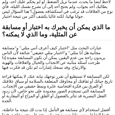
لاحظ أيضا ما يحدث عندما تزيل الضغط. لو لم يحكم عليك أحد، ولم
يطالبك أحد بجواب، ولم يحتج أحد إلى أن تشرح نفسك الليلة، فأي
نوع من العلاقات قد ترغب في استكشافه بفضول؟ هذا السؤال ليس
جوابا نهائيا، لكنه غالبا يكشف أكثر من نتيجة اختبار.
ما الذي يمكن أن يخبرك به اختبار أو مسابقة
عن المثلية، وما الذي لا يمكنه؟
عبارات البحث مثل “اختبار كيف أعرف أنني مثلي” و“مسابقة
مجانية هل أنا مثلي” و“اختبار مثلي حقيقي” شائعة لأن الناس
يريدون راحة من عدم اليقين. يمكن أن تكون المسابقة مفيدة إذا
طرحت أسئلة متأنية عن الانجذاب والخيال والعلاقات والهوية
والارتياح. وقد تمنحك إشارات لم تكن قد فكرت فيها.
لكن المسابقة لا تستطيع أن تقرر توجهك نيابة عنك. لا يمكنها قراءة
تاريخ حياتك أو ثقافتك أو مخاوفك المتعلقة بالسلامة أو سياق علاقتك
أو الفرق بين فكرة اقتحامية عابرة ونمط حقيقي من الانجذاب.
المسابقة التي تستخدم الصور محدودة على نحو خاص، لأن ردود
الفعل البصرية قد تتأثر بالفضول أو القلق أو المزاج أو المقارنة أو
الجدة.
أفضل استخدام لأي مسابقة هو التأمل. إذا بدت لك نتيجة ما خاطئة،
فهذا التفاعل مهم. وإذا بدت نتيجة ما مريحة على نحو مفاجئ، فهذا