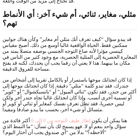
قد تحتاج إلى مزيد من الوقت واللغة.
مثلي، مغاير، ثنائي، أم شيء آخر: أي الأنماط
تهم؟
قد يبدو سؤال “كيف تعرف أنك مثلي أم مغاير” وكأن هناك جوابين
ممكنين فقط. الحياة الواقعية غالبا أوسع من ذلك. أصبح مقياس
كينسي مؤثرا لأنه صاغ التوجه الجنسي بوصفه متصلا يمتد من
المغايرة الحصرية إلى المثلية الحصرية، مع وجود كثير من الناس في
مكان ما بينهما. هذا لا يعني أن رقما يجب أن يحددك، لكنه قد يفتح
مساحة للفروق الدقيقة.
إذا كان انجذابك موجها باستمرار أو بالكامل تقريبا إلى أشخاص من
جندرك، فقد تبدو كلمة “مثلي” دقيقة. إذا كان انجذابك موجها إلى
أكثر من جندر، فقد تكون “ثنائي الميول” أو “بانسيكشوال” أو “كوير”
أو تسمية أخرى أنسب. وإذا كان انجذابك غالبا تجاه جندر آخر ولكن
ليس حصريا، فقد تظل تعرف نفسك كمغاير أو ثنائي أو كوير أو
متسائل أو شيء آخر، بحسب ما يبدو صادقا ومفيدا.
هنا يمكن أن يكون
إطار طيف التوجه من 0 إلى 6
أكثر فائدة من
سؤال واحد بنعم أو لا. فهو يسمح لك بأن تسأل: “ما النمط الذي
ألاحظه؟” بدلا من “أي صندوق يجب أن أختار اليوم؟”