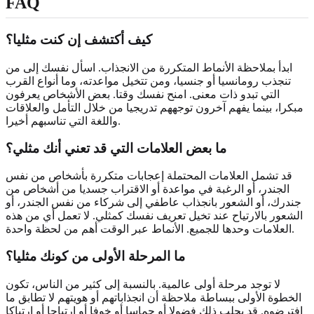
FAQ
كيف أكتشف إن كنت مثليا؟
ابدأ بملاحظة الأنماط المتكررة من الانجذاب. اسأل نفسك إلى من
تنجذب رومانسيا أو جنسيا، ومن تتخيل مواعدته، وما أنواع القرب
التي تبدو ذات معنى. امنح نفسك وقتا. بعض الأشخاص يعرفون
مبكرا، بينما يفهم آخرون توجههم تدريجيا من خلال التأمل والعلاقات
واللغة التي تناسبهم أخيرا.
ما بعض العلامات التي قد تعني أنك مثلي؟
قد تشمل العلامات المحتملة إعجابات متكررة بأشخاص من نفس
الجندر، أو الرغبة في مواعدة أو الاقتراب جسديا من أشخاص من
جندرك، أو الشعور بانجذاب عاطفي إلى شركاء من نفس الجندر، أو
الشعور بالارتياح عند تخيل تعريف نفسك كمثلي. لا تعمل أي من هذه
العلامات وحدها للجميع. الأنماط عبر الوقت أهم من لحظة واحدة.
ما المرحلة الأولى من كونك مثليا؟
لا توجد مرحلة أولى عالمية. بالنسبة إلى كثير من الناس، تكون
الخطوة الأولى ببساطة ملاحظة أن انجذاباتهم أو هويتهم لا تطابق ما
افترضوه. قد يجلب ذلك فضولا أو حماسا أو خوفا أو ارتياحا أو ارتباكا