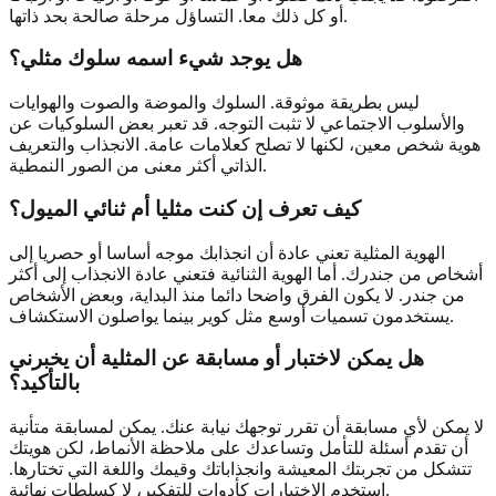
أو كل ذلك معا. التساؤل مرحلة صالحة بحد ذاتها.
هل يوجد شيء اسمه سلوك مثلي؟
ليس بطريقة موثوقة. السلوك والموضة والصوت والهوايات
والأسلوب الاجتماعي لا تثبت التوجه. قد تعبر بعض السلوكيات عن
هوية شخص معين، لكنها لا تصلح كعلامات عامة. الانجذاب والتعريف
الذاتي أكثر معنى من الصور النمطية.
كيف تعرف إن كنت مثليا أم ثنائي الميول؟
الهوية المثلية تعني عادة أن انجذابك موجه أساسا أو حصريا إلى
أشخاص من جندرك. أما الهوية الثنائية فتعني عادة الانجذاب إلى أكثر
من جندر. لا يكون الفرق واضحا دائما منذ البداية، وبعض الأشخاص
يستخدمون تسميات أوسع مثل كوير بينما يواصلون الاستكشاف.
هل يمكن لاختبار أو مسابقة عن المثلية أن يخبرني
بالتأكيد؟
لا يمكن لأي مسابقة أن تقرر توجهك نيابة عنك. يمكن لمسابقة متأنية
أن تقدم أسئلة للتأمل وتساعدك على ملاحظة الأنماط، لكن هويتك
تتشكل من تجربتك المعيشة وانجذاباتك وقيمك واللغة التي تختارها.
استخدم الاختبارات كأدوات للتفكير، لا كسلطات نهائية.