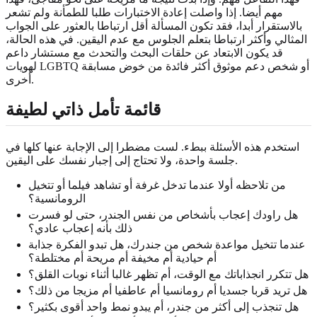
مهم أيضا. إذا واصلت إعادة الاختبارات طلبا للطمأنة ولم تشعر
بالاستقرار أبدا، فقد تكون المسألة أقل ارتباطا بالعثور على الجواب
المثالي وأكثر ارتباطا بتعلم الجلوس مع عدم اليقين. في هذه الحالة،
قد يكون الابتعاد عن حلقات البحث والتحدث مع مستشار داعم
لهويات LGBTQ أو شخص دعم موثوق أكثر فائدة من خوض مسابقة
أخرى.
قائمة تأمل ذاتي لطيفة
استخدم هذه الأسئلة ببطء. لست مضطرا إلى الإجابة عنها كلها في
جلسة واحدة، ولا تحتاج إلى إجبار نفسك على اليقين.
من تلاحظه أولا عندما تدخل غرفة أو تشاهد فيلما أو تتخيل
الرومانسية؟
هل راودك إعجاب بأشخاص من نفس الجندر، حتى لو فسرت
ذلك بأنه إعجاب عادي؟
عندما تتخيل مواعدة شخص من جندرك، هل تبدو الفكرة جذابة
أم حيادية أم مخيفة أم مريحة أم مختلطة؟
هل تتكرر انجذاباتك مع الوقت، أم تظهر غالبا أثناء نوبات القلق؟
هل تريد قربا جسديا أم رومانسيا أم عاطفيا أم مزيجا من ذلك؟
هل تنجذب إلى أكثر من جندر، أم يبدو نمط واحد أقوى بكثير؟