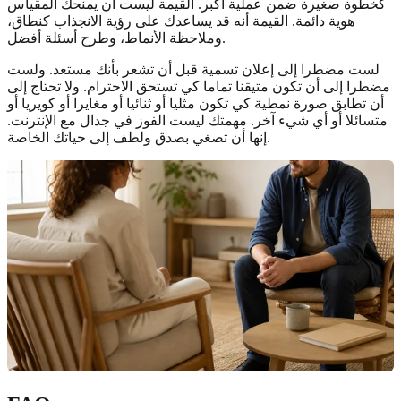
كخطوة صغيرة ضمن عملية أكبر. القيمة ليست أن يمنحك المقياس
هوية دائمة. القيمة أنه قد يساعدك على رؤية الانجذاب كنطاق،
وملاحظة الأنماط، وطرح أسئلة أفضل.
لست مضطرا إلى إعلان تسمية قبل أن تشعر بأنك مستعد. ولست
مضطرا إلى أن تكون متيقنا تماما كي تستحق الاحترام. ولا تحتاج إلى
أن تطابق صورة نمطية كي تكون مثليا أو ثنائيا أو مغايرا أو كويريا أو
متسائلا أو أي شيء آخر. مهمتك ليست الفوز في جدال مع الإنترنت.
إنها أن تصغي بصدق ولطف إلى حياتك الخاصة.