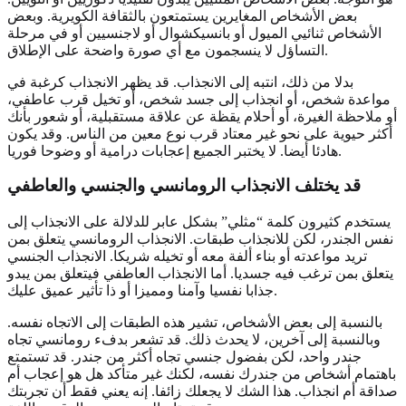
بعض الأشخاص المغايرين يستمتعون بالثقافة الكويرية. وبعض
الأشخاص ثنائيي الميول أو بانسيكشوال أو لاجنسيين أو في مرحلة
التساؤل لا ينسجمون مع أي صورة واضحة على الإطلاق.
بدلا من ذلك، انتبه إلى الانجذاب. قد يظهر الانجذاب كرغبة في
مواعدة شخص، أو انجذاب إلى جسد شخص، أو تخيل قرب عاطفي،
أو ملاحظة الغيرة، أو أحلام يقظة عن علاقة مستقبلية، أو شعور بأنك
أكثر حيوية على نحو غير معتاد قرب نوع معين من الناس. وقد يكون
هادئا أيضا. لا يختبر الجميع إعجابات درامية أو وضوحا فوريا.
قد يختلف الانجذاب الرومانسي والجنسي والعاطفي
يستخدم كثيرون كلمة “مثلي” بشكل عابر للدلالة على الانجذاب إلى
نفس الجندر، لكن للانجذاب طبقات. الانجذاب الرومانسي يتعلق بمن
تريد مواعدته أو بناء ألفة معه أو تخيله شريكا. الانجذاب الجنسي
يتعلق بمن ترغب فيه جسديا. أما الانجذاب العاطفي فيتعلق بمن يبدو
جذابا نفسيا وآمنا ومميزا أو ذا تأثير عميق عليك.
بالنسبة إلى بعض الأشخاص، تشير هذه الطبقات إلى الاتجاه نفسه.
وبالنسبة إلى آخرين، لا يحدث ذلك. قد تشعر بدفء رومانسي تجاه
جندر واحد، لكن بفضول جنسي تجاه أكثر من جندر. قد تستمتع
باهتمام أشخاص من جندرك نفسه، لكنك غير متأكد هل هو إعجاب أم
صداقة أم انجذاب. هذا الشك لا يجعلك زائفا. إنه يعني فقط أن تجربتك