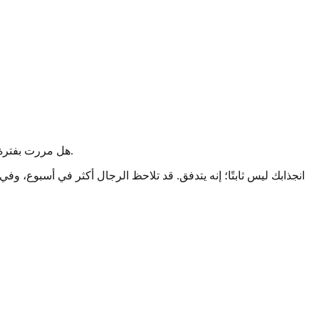
هل مررت بفترة شعرت فيها بأنك مثلي حصرًا، تليها شهر شعرت فيه بأنك مغاير حصرًا؟ يشير المجتمع إلى هذه الظاهرة بمصطلح "دورة الثنائية" بشكل هزلي.
انجذابك ليس ثابتًا؛ إنه يتدفق. قد تلاحظ الرجال أكثر في أسبوع، وف