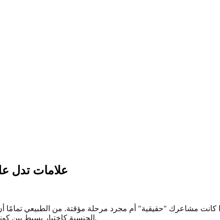
علامات تدل عل
 إذا كانت مشاعرك "حقيقية" أم مجرد مرحلة مؤقتة. من الطبيعي تمامًا
الجنسية كاختيار بسيط بين كونك مغايرًا أو مثليًا. ومع ذلك، نادرًا ما يكون الجذب البشري بهذا الوضوح.