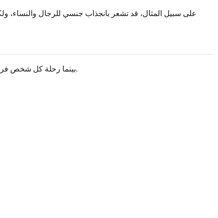
على سبيل المثال، قد تشعر بانجذاب جنسي للرجال والنساء، ولك
بينما رحلة كل شخص فريدة، هناك تجارب مشتركة تشير غالبًا إلى الثنائية الجنسية. إذا وجدت نفسك موافقًا على النقاط التالية، فقد يكون ذلك مؤشرًا قويًا على ميولك.