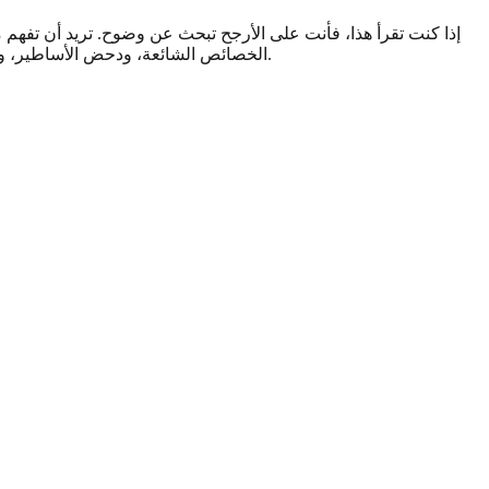
إذا كنت تقرأ هذا، فأنت على الأرجح تبحث عن وضوح. تريد أن تفه
كإطار مفيد للاكتشاف الذاتي. وفي النهاية، ستحصل على صورة أوضح لمكانك الفريد على طيف الميول الجنسية.
الخصائص الشائعة، ودحض الأساطير، و