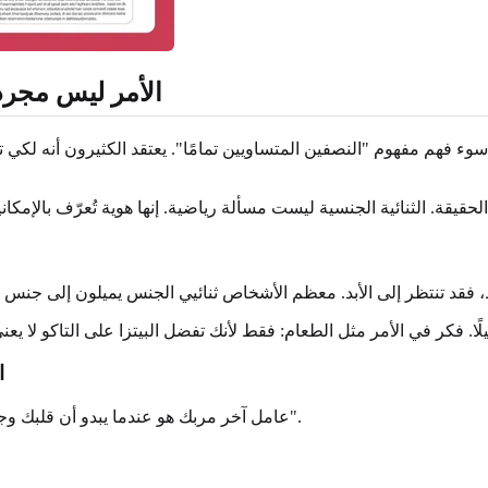
الأمر ليس مجرد 50/50: فهم كيف تعرف إذا كنت ثنائي ا
ء فهم مفهوم "النصفين المتساويين تمامًا". يعتقد الكثيرون أنه لكي 
ا
عامل آخر مربك هو عندما يبدو أن قلبك وجسدك يريدان أشياء مختلفة. هذا ما يُعرف بـ "نموذج الانجذاب المنقسم".