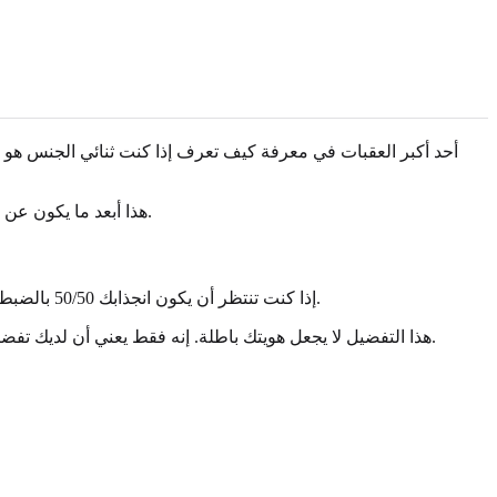
أحد أكبر العقبات في معرفة كيف تعرف إذا كنت ثنائي الجنس هو سو
هذا أبعد ما يكون عن الحقيقة. الثنائية الجنسية ليست مسألة رياضية. إنها هوية تُعرّف بالإمكانية للانجذاب لأكثر من جنس واحد، وليس بتقسيم متساوٍ لهذه المشاعر.
إذا كنت تنتظر أن يكون انجذابك 50/50 بالضبط، فقد تنتظر إلى الأبد. معظم الأشخاص ثنائيي الجنس يميلون إلى جنس أكثر من الآخر. قد تكون انجذابك 90% للنساء و10% للرجال، أو العكس.
هذا التفضيل لا يجعل هويتك باطلة. إنه فقط يعني أن لديك تفضيلًا. فكر في الأمر مثل الطعام: فقط لأنك تفضل البيتزا على التاكو لا يعني أنك لا تستمتع بالتاكو. تفضيلك لا يمحق قدرتك على الاستمتاع بكليهما.