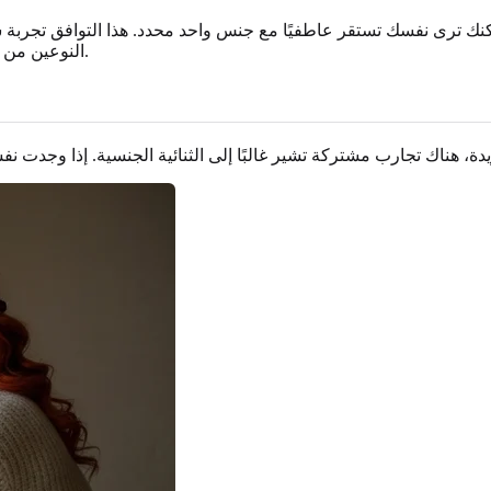
نك ترى نفسك تستقر عاطفيًا مع جنس واحد محدد. هذا التوافق تجربة شا
النوعين من الانجذاب يمكن أن يعملا بشكل مستقل هو خطوة كبيرة في فهم الذات.