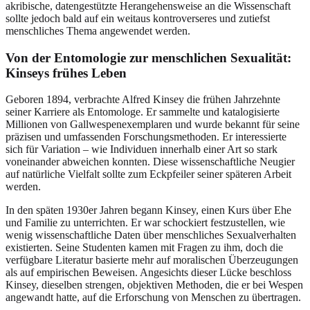
akribische, datengestützte Herangehensweise an die Wissenschaft
sollte jedoch bald auf ein weitaus kontroverseres und zutiefst
menschliches Thema angewendet werden.
Von der Entomologie zur menschlichen Sexualität:
Kinseys frühes Leben
Geboren 1894, verbrachte Alfred Kinsey die frühen Jahrzehnte
seiner Karriere als Entomologe. Er sammelte und katalogisierte
Millionen von Gallwespenexemplaren und wurde bekannt für seine
präzisen und umfassenden Forschungsmethoden. Er interessierte
sich für Variation – wie Individuen innerhalb einer Art so stark
voneinander abweichen konnten. Diese wissenschaftliche Neugier
auf natürliche Vielfalt sollte zum Eckpfeiler seiner späteren Arbeit
werden.
In den späten 1930er Jahren begann Kinsey, einen Kurs über Ehe
und Familie zu unterrichten. Er war schockiert festzustellen, wie
wenig wissenschaftliche Daten über menschliches Sexualverhalten
existierten. Seine Studenten kamen mit Fragen zu ihm, doch die
verfügbare Literatur basierte mehr auf moralischen Überzeugungen
als auf empirischen Beweisen. Angesichts dieser Lücke beschloss
Kinsey, dieselben strengen, objektiven Methoden, die er bei Wespen
angewandt hatte, auf die Erforschung von Menschen zu übertragen.