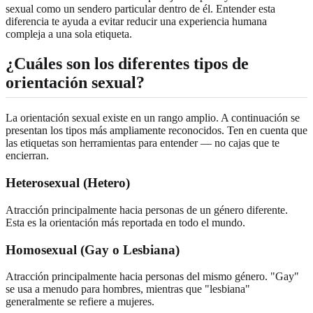
sexual como un sendero particular dentro de él. Entender esta
diferencia te ayuda a evitar reducir una experiencia humana
compleja a una sola etiqueta.
¿Cuáles son los diferentes tipos de
orientación sexual?
La orientación sexual existe en un rango amplio. A continuación se
presentan los tipos más ampliamente reconocidos. Ten en cuenta que
las etiquetas son herramientas para entender — no cajas que te
encierran.
Heterosexual (Hetero)
Atracción principalmente hacia personas de un género diferente.
Esta es la orientación más reportada en todo el mundo.
Homosexual (Gay o Lesbiana)
Atracción principalmente hacia personas del mismo género. "Gay"
se usa a menudo para hombres, mientras que "lesbiana"
generalmente se refiere a mujeres.