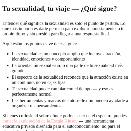
Tu sexualidad, tu viaje — ¿Qué sigue?
Entender qué significa la sexualidad es solo el punto de partida. Lo
que más importa es darte permiso para explorar honestamente, a tu
propio ritmo y sin presión para llegar a una respuesta final.
Aquí están los puntos clave de esta guía:
La sexualidad es un concepto amplio que incluye atracción,
identidad, emociones y comportamiento
La orientación sexual es solo una parte de tu sexualidad más
grande
El espectro de la sexualidad reconoce que la atracción existe en
un continuo, no en cajas fijas
Tu sexualidad puede cambiar con el tiempo — y eso es
perfectamente normal
Las herramientas y marcos de auto-reflexión pueden ayudarte a
organizar tus pensamientos
Si tienes curiosidad sobre dónde podrías caer en el espectro, puedes
tomar la exploración de la Escala Kinsey
— una herramienta
educativa privada diseñada para el autoconocimiento, no para el