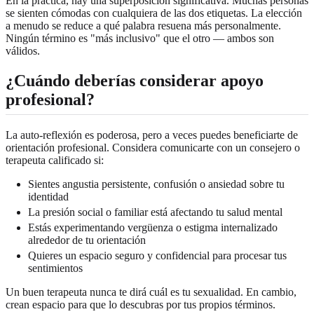
En la práctica, hay una superposición significativa. Muchas personas
se sienten cómodas con cualquiera de las dos etiquetas. La elección
a menudo se reduce a qué palabra resuena más personalmente.
Ningún término es "más inclusivo" que el otro — ambos son
válidos.
¿Cuándo deberías considerar apoyo
profesional?
La auto-reflexión es poderosa, pero a veces puedes beneficiarte de
orientación profesional. Considera comunicarte con un consejero o
terapeuta calificado si:
Sientes angustia persistente, confusión o ansiedad sobre tu
identidad
La presión social o familiar está afectando tu salud mental
Estás experimentando vergüenza o estigma internalizado
alrededor de tu orientación
Quieres un espacio seguro y confidencial para procesar tus
sentimientos
Un buen terapeuta nunca te dirá cuál es tu sexualidad. En cambio,
crean espacio para que lo descubras por tus propios términos.