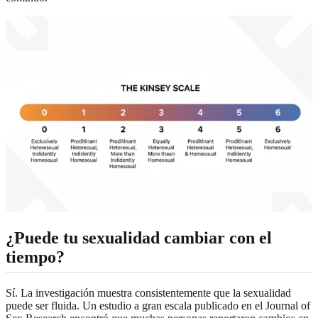
¿Puede tu sexualidad cambiar con el
tiempo?
Sí. La investigación muestra consistentemente que la sexualidad
puede ser fluida. Un estudio a gran escala publicado en el Journal of