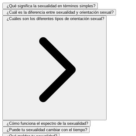
¿Qué significa la sexualidad en términos simples?
¿Cuál es la diferencia entre sexualidad y orientación sexual?
¿Cuáles son los diferentes tipos de orientación sexual?
¿Cómo funciona el espectro de la sexualidad?
¿Puede tu sexualidad cambiar con el tiempo?