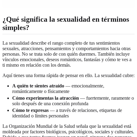
¿Qué significa la sexualidad en términos
simples?
La sexualidad describe el rango completo de tus sentimientos
sexuales, atracciones, pensamientos y comportamientos hacia otras
personas. No se trata solo de con quién duermes. También incluye
vínculos emocionales, deseos románticos, fantasías y cómo te ves a
ti mismo en relación con los demás.
Aquí tienes una forma rápida de pensar en ello. La sexualidad cubre:
A quién te sientes atraído
— emocionalmente,
románticamente o físicamente
Cómo experimentas la atracción
— fuertemente, raramente o
solo después de una conexión profunda
Cómo te expresas
— a través de relaciones, etiquetas de
identidad o límites personales
La Organización Mundial de la Salud señala que la sexualidad está
moldeada por factores biológicos, psicológicos, sociales y culturales.