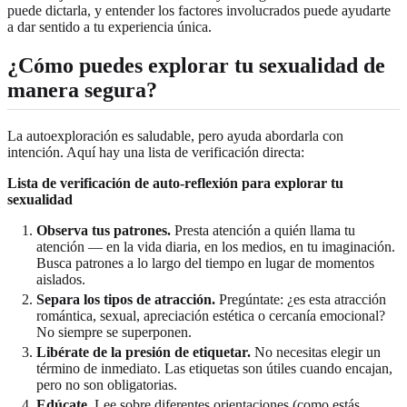
puede dictarla, y entender los factores involucrados puede ayudarte
a dar sentido a tu experiencia única.
¿Cómo puedes explorar tu sexualidad de
manera segura?
La autoexploración es saludable, pero ayuda abordarla con
intención. Aquí hay una lista de verificación directa:
Lista de verificación de auto-reflexión para explorar tu
sexualidad
Observa tus patrones.
Presta atención a quién llama tu
atención — en la vida diaria, en los medios, en tu imaginación.
Busca patrones a lo largo del tiempo en lugar de momentos
aislados.
Separa los tipos de atracción.
Pregúntate: ¿es esta atracción
romántica, sexual, apreciación estética o cercanía emocional?
No siempre se superponen.
Libérate de la presión de etiquetar.
No necesitas elegir un
término de inmediato. Las etiquetas son útiles cuando encajan,
pero no son obligatorias.
Edúcate.
Lee sobre diferentes orientaciones (como estás