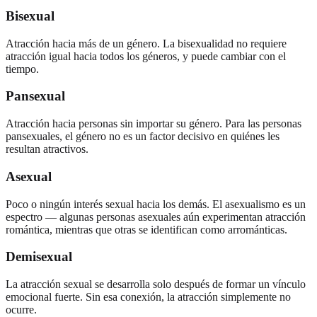
Bisexual
Atracción hacia más de un género. La bisexualidad no requiere
atracción igual hacia todos los géneros, y puede cambiar con el
tiempo.
Pansexual
Atracción hacia personas sin importar su género. Para las personas
pansexuales, el género no es un factor decisivo en quiénes les
resultan atractivos.
Asexual
Poco o ningún interés sexual hacia los demás. El asexualismo es un
espectro — algunas personas asexuales aún experimentan atracción
romántica, mientras que otras se identifican como arrománticas.
Demisexual
La atracción sexual se desarrolla solo después de formar un vínculo
emocional fuerte. Sin esa conexión, la atracción simplemente no
ocurre.