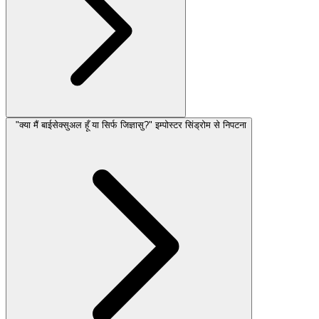
"क्या मैं बाईसेक्सुअल हूँ या सिर्फ जिज्ञासु?" इम्पोस्टर सिंड्रोम से निपटना