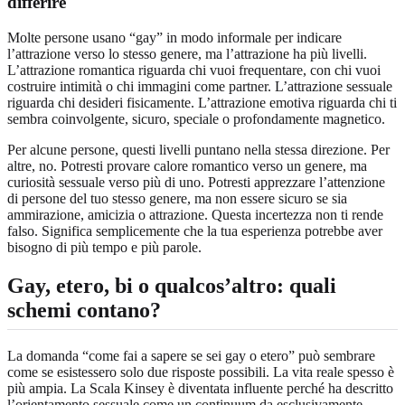
differire
Molte persone usano “gay” in modo informale per indicare
l’attrazione verso lo stesso genere, ma l’attrazione ha più livelli.
L’attrazione romantica riguarda chi vuoi frequentare, con chi vuoi
costruire intimità o chi immagini come partner. L’attrazione sessuale
riguarda chi desideri fisicamente. L’attrazione emotiva riguarda chi ti
sembra coinvolgente, sicuro, speciale o profondamente magnetico.
Per alcune persone, questi livelli puntano nella stessa direzione. Per
altre, no. Potresti provare calore romantico verso un genere, ma
curiosità sessuale verso più di uno. Potresti apprezzare l’attenzione
di persone del tuo stesso genere, ma non essere sicuro se sia
ammirazione, amicizia o attrazione. Questa incertezza non ti rende
falso. Significa semplicemente che la tua esperienza potrebbe aver
bisogno di più tempo e più parole.
Gay, etero, bi o qualcos’altro: quali
schemi contano?
La domanda “come fai a sapere se sei gay o etero” può sembrare
come se esistessero solo due risposte possibili. La vita reale spesso è
più ampia. La Scala Kinsey è diventata influente perché ha descritto
l’orientamento sessuale come un continuum da esclusivamente