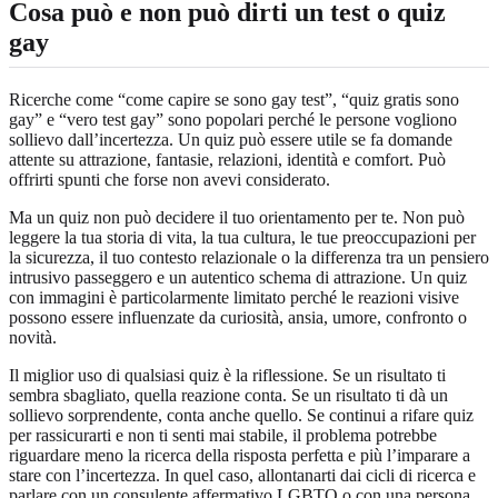
Cosa può e non può dirti un test o quiz
gay
Ricerche come “come capire se sono gay test”, “quiz gratis sono
gay” e “vero test gay” sono popolari perché le persone vogliono
sollievo dall’incertezza. Un quiz può essere utile se fa domande
attente su attrazione, fantasie, relazioni, identità e comfort. Può
offrirti spunti che forse non avevi considerato.
Ma un quiz non può decidere il tuo orientamento per te. Non può
leggere la tua storia di vita, la tua cultura, le tue preoccupazioni per
la sicurezza, il tuo contesto relazionale o la differenza tra un pensiero
intrusivo passeggero e un autentico schema di attrazione. Un quiz
con immagini è particolarmente limitato perché le reazioni visive
possono essere influenzate da curiosità, ansia, umore, confronto o
novità.
Il miglior uso di qualsiasi quiz è la riflessione. Se un risultato ti
sembra sbagliato, quella reazione conta. Se un risultato ti dà un
sollievo sorprendente, conta anche quello. Se continui a rifare quiz
per rassicurarti e non ti senti mai stabile, il problema potrebbe
riguardare meno la ricerca della risposta perfetta e più l’imparare a
stare con l’incertezza. In quel caso, allontanarti dai cicli di ricerca e
parlare con un consulente affermativo LGBTQ o con una persona