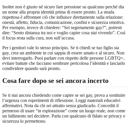
Inoltre non è giusto né sicuro fare pressione su qualcuno perché dia
un nome alla propria identità prima di essere pronto. La strada
rispettosa è affrontare ciò che influisce direttamente sulla relazione:
onestà, affetto, fiducia, comunicazione, confini e sicurezza emotiva.
Per esempio, invece di chiedere: “Sei segretamente gay?”, potresti
dire: “Sento distanza tra noi e voglio capire cosa stai vivendo”. Così
il focus resta sulla cura, non sull’accusa.
Per i genitori vale lo stesso principio. Se ti chiedi se tuo figlio sia
gay, crea un ambiente in cui sappia di essere amato e al sicuro. Non
devi interrogarlo. Puoi parlare con rispetto delle persone LGBTQ+,
evitare battute che facciano sembrare pericolosa l’identità e lasciarlo
condividere quando sarà pronto.
Cosa fare dopo se sei ancora incerto
Se ti stai ancora chiedendo come capire se sei gay, prova a sostituire
l’urgenza con esperimenti di riflessione. Leggi materiali educativi
affermativi. Nota da chi sei attratto senza giudicarlo. Concediti il
permesso di usare “in esplorazione” come un luogo reale, non come
un fallimento nel decidere. Parla con qualcuno di fidato se privacy e
sicurezza lo permettono.