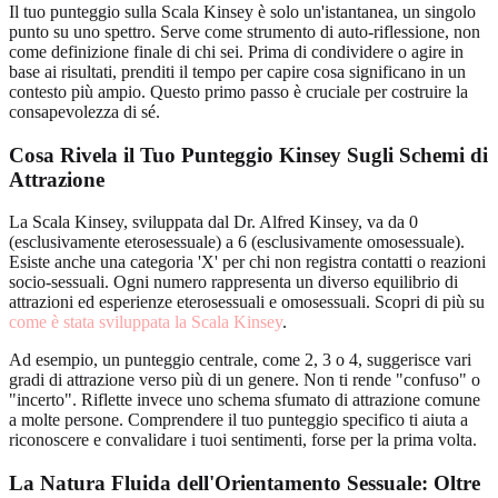
Il tuo punteggio sulla Scala Kinsey è solo un'istantanea, un singolo
punto su uno spettro. Serve come strumento di auto-riflessione, non
come definizione finale di chi sei. Prima di condividere o agire in
base ai risultati, prenditi il tempo per capire cosa significano in un
contesto più ampio. Questo primo passo è cruciale per costruire la
consapevolezza di sé.
Cosa Rivela il Tuo Punteggio Kinsey Sugli Schemi di
Attrazione
La Scala Kinsey, sviluppata dal Dr. Alfred Kinsey, va da 0
(esclusivamente eterosessuale) a 6 (esclusivamente omosessuale).
Esiste anche una categoria 'X' per chi non registra contatti o reazioni
socio-sessuali. Ogni numero rappresenta un diverso equilibrio di
attrazioni ed esperienze eterosessuali e omosessuali. Scopri di più su
come è stata sviluppata la Scala Kinsey
.
Ad esempio, un punteggio centrale, come 2, 3 o 4, suggerisce vari
gradi di attrazione verso più di un genere. Non ti rende "confuso" o
"incerto". Riflette invece uno schema sfumato di attrazione comune
a molte persone. Comprendere il tuo punteggio specifico ti aiuta a
riconoscere e convalidare i tuoi sentimenti, forse per la prima volta.
La Natura Fluida dell'Orientamento Sessuale: Oltre