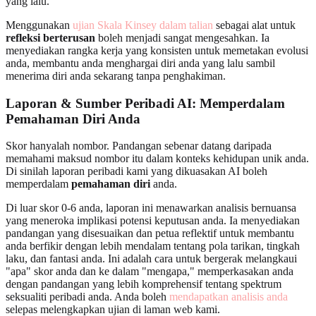
yang lalu.
Menggunakan
ujian Skala Kinsey dalam talian
sebagai alat untuk
refleksi berterusan
boleh menjadi sangat mengesahkan. Ia
menyediakan rangka kerja yang konsisten untuk memetakan evolusi
anda, membantu anda menghargai diri anda yang lalu sambil
menerima diri anda sekarang tanpa penghakiman.
Laporan & Sumber Peribadi AI: Memperdalam
Pemahaman Diri Anda
Skor hanyalah nombor. Pandangan sebenar datang daripada
memahami maksud nombor itu dalam konteks kehidupan unik anda.
Di sinilah laporan peribadi kami yang dikuasakan AI boleh
memperdalam
pemahaman diri
anda.
Di luar skor 0-6 anda, laporan ini menawarkan analisis bernuansa
yang meneroka implikasi potensi keputusan anda. Ia menyediakan
pandangan yang disesuaikan dan petua reflektif untuk membantu
anda berfikir dengan lebih mendalam tentang pola tarikan, tingkah
laku, dan fantasi anda. Ini adalah cara untuk bergerak melangkaui
"apa" skor anda dan ke dalam "mengapa," memperkasakan anda
dengan pandangan yang lebih komprehensif tentang spektrum
seksualiti peribadi anda. Anda boleh
mendapatkan analisis anda
selepas melengkapkan ujian di laman web kami.