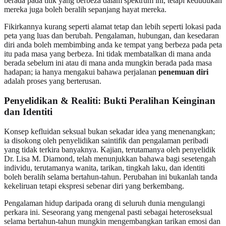
berada pada titik yang berbeza dalam spektrum ini, tetapi kedudukan
mereka juga boleh beralih sepanjang hayat mereka.
Fikirkannya kurang seperti alamat tetap dan lebih seperti lokasi pada
peta yang luas dan berubah. Pengalaman, hubungan, dan kesedaran
diri anda boleh membimbing anda ke tempat yang berbeza pada peta
itu pada masa yang berbeza. Ini tidak membatalkan di mana anda
berada sebelum ini atau di mana anda mungkin berada pada masa
hadapan; ia hanya mengakui bahawa perjalanan
penemuan diri
adalah proses yang berterusan.
Penyelidikan & Realiti: Bukti Peralihan Keinginan
dan Identiti
Konsep kefluidan seksual bukan sekadar idea yang menenangkan;
ia disokong oleh penyelidikan saintifik dan pengalaman peribadi
yang tidak terkira banyaknya. Kajian, terutamanya oleh penyelidik
Dr. Lisa M. Diamond, telah menunjukkan bahawa bagi sesetengah
individu, terutamanya wanita, tarikan, tingkah laku, dan identiti
boleh beralih selama bertahun-tahun. Perubahan ini bukanlah tanda
kekeliruan tetapi ekspresi sebenar diri yang berkembang.
Pengalaman hidup daripada orang di seluruh dunia mengulangi
perkara ini. Seseorang yang mengenal pasti sebagai heteroseksual
selama bertahun-tahun mungkin mengembangkan tarikan emosi dan