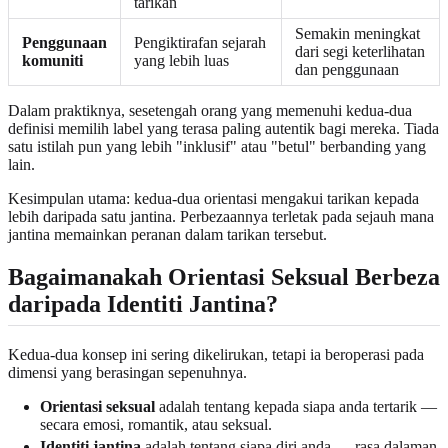
tarikan
Semakin meningkat
Penggunaan
Pengiktirafan sejarah
dari segi keterlihatan
komuniti
yang lebih luas
dan penggunaan
Dalam praktiknya, sesetengah orang yang memenuhi kedua-dua
definisi memilih label yang terasa paling autentik bagi mereka. Tiada
satu istilah pun yang lebih "inklusif" atau "betul" berbanding yang
lain.
Kesimpulan utama: kedua-dua orientasi mengakui tarikan kepada
lebih daripada satu jantina. Perbezaannya terletak pada sejauh mana
jantina memainkan peranan dalam tarikan tersebut.
Bagaimanakah Orientasi Seksual Berbeza
daripada Identiti Jantina?
Kedua-dua konsep ini sering dikelirukan, tetapi ia beroperasi pada
dimensi yang berasingan sepenuhnya.
Orientasi seksual
adalah tentang kepada siapa anda tertarik —
secara emosi, romantik, atau seksual.
Identiti jantina
adalah tentang siapa diri anda — rasa dalaman