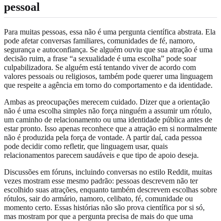
pessoal
Para muitas pessoas, essa não é uma pergunta científica abstrata. Ela
pode afetar conversas familiares, comunidades de fé, namoro,
segurança e autoconfiança. Se alguém ouviu que sua atração é uma
decisão ruim, a frase “a sexualidade é uma escolha” pode soar
culpabilizadora. Se alguém está tentando viver de acordo com
valores pessoais ou religiosos, também pode querer uma linguagem
que respeite a agência em torno do comportamento e da identidade.
Ambas as preocupações merecem cuidado. Dizer que a orientação
não é uma escolha simples não força ninguém a assumir um rótulo,
um caminho de relacionamento ou uma identidade pública antes de
estar pronto. Isso apenas reconhece que a atração em si normalmente
não é produzida pela força de vontade. A partir daí, cada pessoa
pode decidir como refletir, que linguagem usar, quais
relacionamentos parecem saudáveis e que tipo de apoio deseja.
Discussões em fóruns, incluindo conversas no estilo Reddit, muitas
vezes mostram esse mesmo padrão: pessoas descrevem não ter
escolhido suas atrações, enquanto também descrevem escolhas sobre
rótulos, sair do armário, namoro, celibato, fé, comunidade ou
momento certo. Essas histórias não são prova científica por si só,
mas mostram por que a pergunta precisa de mais do que uma