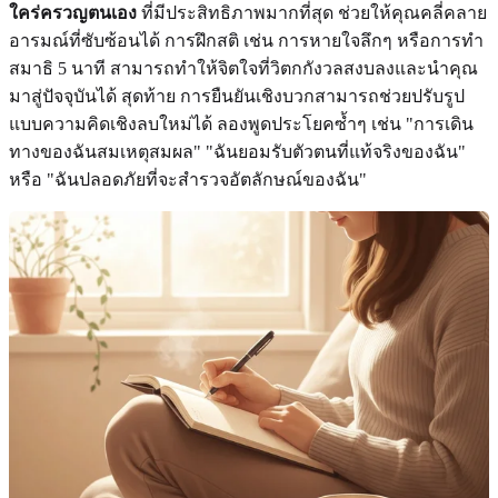
ใคร่ครวญตนเอง
ที่มีประสิทธิภาพมากที่สุด ช่วยให้คุณคลี่คลาย
อารมณ์ที่ซับซ้อนได้ การฝึกสติ เช่น การหายใจลึกๆ หรือการทำ
สมาธิ 5 นาที สามารถทำให้จิตใจที่วิตกกังวลสงบลงและนำคุณ
มาสู่ปัจจุบันได้ สุดท้าย การยืนยันเชิงบวกสามารถช่วยปรับรูป
แบบความคิดเชิงลบใหม่ได้ ลองพูดประโยคซ้ำๆ เช่น "การเดิน
ทางของฉันสมเหตุสมผล" "ฉันยอมรับตัวตนที่แท้จริงของฉัน"
หรือ "ฉันปลอดภัยที่จะสำรวจอัตลักษณ์ของฉัน"