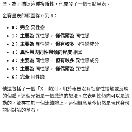
歷。為了捕捉這種複雜性，他開發了一個七點量表。
金賽量表的範圍從 0 到 6：
0：
完全
異性戀
1：
主要為
異性戀，
僅偶爾為
同性戀
2：
主要為
異性戀，
但有較多
同性戀成分
3：
異性戀與同性戀傾向程度
相當
4：
主要為
同性戀，
但有較多
異性戀成分
5：
主要為
同性戀，
僅偶爾為
異性戀
6：
完全
同性戀
他還包括了一個「X」類別，用於報告沒有社會性接觸或反應
的個體。這個光譜是一個激進的想法。它表明性傾向可以是流
動的，並存在於一個連續體上，這個概念至今仍然是現代身份
認同討論的基石。