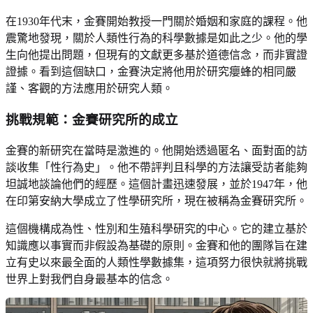
在1930年代末，金賽開始教授一門關於婚姻和家庭的課程。他
震驚地發現，關於人類性行為的科學數據是如此之少。他的學
生向他提出問題，但現有的文獻更多基於道德信念，而非實證
證據。看到這個缺口，金賽決定將他用於研究癭蜂的相同嚴
謹、客觀的方法應用於研究人類。
挑戰規範：金賽研究所的成立
金賽的新研究在當時是激進的。他開始透過匿名、面對面的訪
談收集「性行為史」。他不帶評判且科學的方法讓受訪者能夠
坦誠地談論他們的經歷。這個計畫迅速發展，並於1947年，他
在印第安納大學成立了性學研究所，現在被稱為金賽研究所。
這個機構成為性、性別和生殖科學研究的中心。它的建立基於
知識應以事實而非假設為基礎的原則。金賽和他的團隊旨在建
立有史以來最全面的人類性學數據集，這項努力很快就將挑戰
世界上對我們自身最基本的信念。