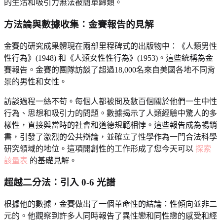
的生活和吸引力無法被簡單歸類。
方法論與數據收集：金賽報告的見解
金賽的研究成果體現在兩部里程碑式的出版物中：《人類男性
性行為》(1948) 和《人類女性性行為》(1953)。這些統稱為金
賽報告。金賽的團隊訪談了超過18,000名來自美國各地不同背
景的男性和女性。
訪談過程一絲不苟。每個人都被問及數百個關於他們一生中性
行為、思想和吸引力的問題。數據揭示了人類經驗中驚人的多
樣性，直接與當時的社會和道德規範相悖。這些報告成為暢銷
書，引發了激烈的公共辯論，並確立了性學作為一門合法科學
研究領域的地位。這項開創性的工作形成了您今天可以
探索
該量表
的基礎見解。
超越二分法：引入 0-6 光譜
根據他的數據，金賽做出了一個革命性的結論：性傾向並非二
元的。他觀察到許多人同時報告了異性戀和同性戀的感受和經