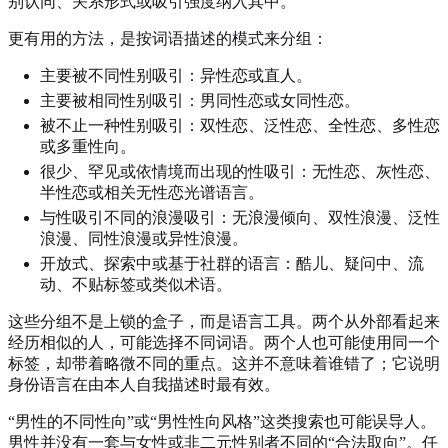
别认同、关系形式或吸引强度纳入其中。
更有用的方法，是按词语描述的模式来分组：
主要被不同性别吸引：异性恋或直人。
主要被相同性别吸引：男同性恋或女同性恋。
被不止一种性别吸引：双性恋、泛性恋、全性恋、多性恋
或多重性向。
很少、罕见或依情境而出现的性吸引：无性恋、灰性恋、
半性恋或相关无性恋光谱语言。
与性吸引不同的浪漫吸引：无浪漫倾向、双性浪漫、泛性
浪漫、同性浪漫或异性浪漫。
开放式、探索中或基于社群的语言：酷儿、疑问中、流
动、不贴标签或类似术语。
这些分组不是上锁的盒子，而是语言工具。两个从外部看起来
经历相似的人，可能选择不同词语。两个人也可能使用同一个
标签，却带着略微不同的重点。这并不意味着谁错了；它说明
身份语言在由本人自我描述时最有效。
“男性的不同性向”或“男性性向风格”这类搜索也可能误导人。
男性并没有一套与女性或非二元性别者不同的“合法取向”。任