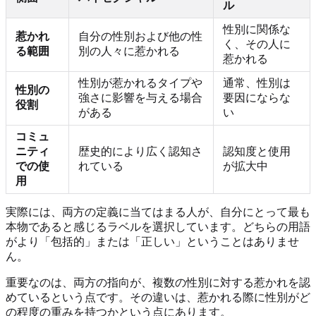
ル
性別に関係な
惹かれ
自分の性別および他の性
く、その人に
る範囲
別の人々に惹かれる
惹かれる
性別が惹かれるタイプや
通常、性別は
性別の
強さに影響を与える場合
要因にならな
役割
がある
い
コミュ
ニティ
歴史的により広く認知さ
認知度と使用
での使
れている
が拡大中
用
実際には、両方の定義に当てはまる人が、自分にとって最も
本物であると感じるラベルを選択しています。どちらの用語
がより「包括的」または「正しい」ということはありませ
ん。
重要なのは、両方の指向が、複数の性別に対する惹かれを認
めているという点です。その違いは、惹かれる際に性別がど
の程度の重みを持つかという点にあります。