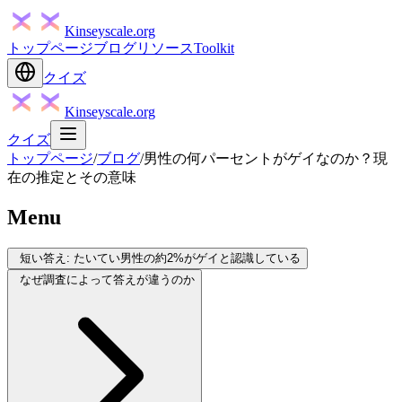
Kinseyscale.org
トップページ
ブログ
リソース
Toolkit
クイズ
Kinseyscale.org
クイズ
トップページ
/
ブログ
/
男性の何パーセントがゲイなのか？現
在の推定とその意味
Menu
短い答え: たいてい男性の約2%がゲイと認識している
なぜ調査によって答えが違うのか