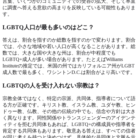
言葉、いくつかのコミュニティでの受容の拡大、そして率直
に調査へ答える意欲の高まりを反映している可能性もありま
す。
LGBTQ人口が最も多いのはどこ？
答えは、割合を指すのか総数を指すのかで変わります。割合
では、小さな地域や若い人口が高くなることがあります。総
数では、大きな国や大きな州は、割合が中程度でも
LGBTQ+成人が多い場合があります。たとえばWilliams
Instituteの推定では、米国の州ではカリフォルニア州がLGBT
成人数で最も多く、ワシントンD.C.は割合がより高いです。
LGBTQの人を受け入れない宗教は？
宗教全体ではなく、特定の宗派、共同体、指導者について語
る方が正確です。キリスト教、イスラム教、ユダヤ教、ヒン
ドゥー教、仏教、その他の伝統の中でも、信念や方針は大き
く異なります。同性関係やトランスジェンダーのアイデンテ
ィティを拒む共同体もあれば、LGBTQ+の構成員や指導者を
肯定する共同体もあります。敬意ある答えは、すべての信者
が同じ考えを持つと決めつけず、具体的な共同体と文脈を示