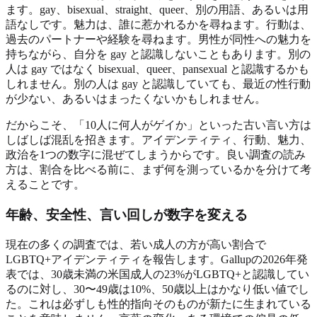
ます。gay、bisexual、straight、queer、別の用語、あるいは用
語なしです。魅力は、誰に惹かれるかを尋ねます。行動は、
過去のパートナーや経験を尋ねます。男性が同性への魅力を
持ちながら、自分を gay と認識しないこともあります。別の
人は gay ではなく bisexual、queer、pansexual と認識するかも
しれません。別の人は gay と認識していても、最近の性行動
が少ない、あるいはまったくないかもしれません。
だからこそ、「10人に何人がゲイか」といった古い言い方は
しばしば混乱を招きます。アイデンティティ、行動、魅力、
政治を1つの数字に混ぜてしまうからです。良い調査の読み
方は、割合を比べる前に、まず何を測っているかを分けて考
えることです。
年齢、安全性、言い回しが数字を変える
現在の多くの調査では、若い成人の方が高い割合で
LGBTQ+アイデンティティを報告します。Gallupの2026年発
表では、30歳未満の米国成人の23%がLGBTQ+と認識してい
るのに対し、30〜49歳は10%、50歳以上はかなり低い値でし
た。これは必ずしも性的指向そのものが新たに生まれている