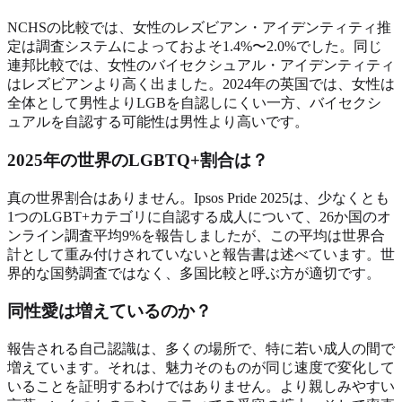
NCHSの比較では、女性のレズビアン・アイデンティティ推
定は調査システムによっておよそ1.4%〜2.0%でした。同じ
連邦比較では、女性のバイセクシュアル・アイデンティティ
はレズビアンより高く出ました。2024年の英国では、女性は
全体として男性よりLGBを自認しにくい一方、バイセクシ
ュアルを自認する可能性は男性より高いです。
2025年の世界のLGBTQ+割合は？
真の世界割合はありません。Ipsos Pride 2025は、少なくとも
1つのLGBT+カテゴリに自認する成人について、26か国のオ
ンライン調査平均9%を報告しましたが、この平均は世界合
計として重み付けされていないと報告書は述べています。世
界的な国勢調査ではなく、多国比較と呼ぶ方が適切です。
同性愛は増えているのか？
報告される自己認識は、多くの場所で、特に若い成人の間で
増えています。それは、魅力そのものが同じ速度で変化して
いることを証明するわけではありません。より親しみやすい