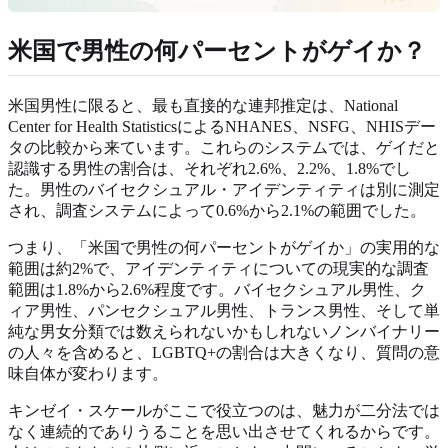
米国で男性の何パーセントがゲイか？
米国男性に限ると、最も直接的な連邦推定は、National
Center for Health StatisticsによるNHANES、NSFG、NHISデー
タの比較から来ています。これらのシステムでは、ゲイだと
認識する男性の割合は、それぞれ2.6%、2.2%、1.8%でし
た。男性のバイセクシュアル・アイデンティティは別に測定
され、調査システムによって0.6%から2.1%の範囲でした。
つまり、「米国で男性の何パーセントがゲイか」の実用的な
範囲は約2%で、アイデンティティについての現実的な調査
範囲は1.8%から2.6%程度です。バイセクシュアル男性、ク
ィア男性、パンセクシュアル男性、トランス男性、そして単
純な男女分類では数えられないかもしれないノンバイナリー
の人々を含めると、LGBTQ+の割合は大きくなり、質問の意
味自体が変わります。
キンゼイ・スケールがここで役立つのは、魅力が二分法では
なく連続的でありうることを思い出させてくれるからです。