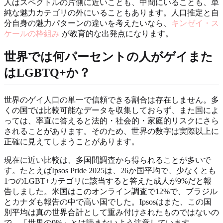
人はスペクトルの片側に近いことも、中間にいることも、単
純な魅力カテゴリの外にいることもあります。人口推定と自
分自身の魅力パターンの違いを考えたいなら、
キンゼイ・ス
ケールの枠組み
が教育的な出発点になります。
世界では何パーセントの人がゲイまた
はLGBTQ+か？
世界のゲイ人口の単一で信頼できる割合は存在しません。多
くの国では比較可能なデータを収集しておらず、また国によ
っては、率直に答えると法的・社会的・家庭的リスクにさら
されることがあります。そのため、世界の数字は実際以上に
正確に見えてしまうことがあります。
現在に近い比較は、多国間調査から得られることが多いで
す。たとえばIpsos Pride 2025は、26か国平均で、少なくとも
1つのLGBT+カテゴリに該当すると答えた成人が9%だと報
告しました。米国はこのオンライン調査で12%で、ブラジル
とカナダも報告の中で高い国でした。Ipsosはまた、この国
別平均は真の世界合計として重み付けされたものではないの
で、「世界の9%」とは読まないよう注意しています。