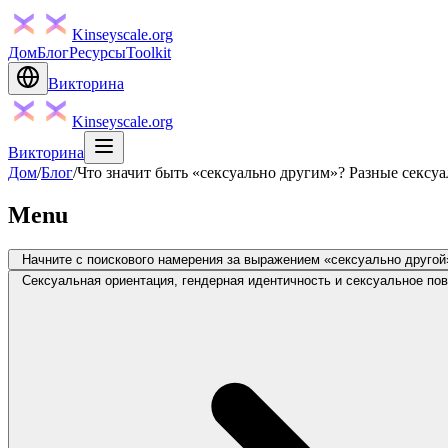
Kinseyscale.org
Дом
Блог
Ресурсы
Toolkit
Викторина
Kinseyscale.org
Викторина
Дом
/
Блог
/
Что значит быть «сексуально другим»? Разные сексу
Menu
Начните с поискового намерения за выражением «сексуально другой
Сексуальная ориентация, гендерная идентичность и сексуальное пов