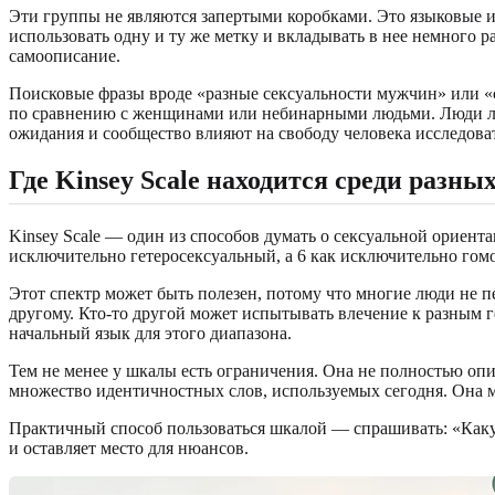
Эти группы не являются запертыми коробками. Это языковые ин
использовать одну и ту же метку и вкладывать в нее немного р
самоописание.
Поисковые фразы вроде «разные сексуальности мужчин» или «
по сравнению с женщинами или небинарными людьми. Люди любо
ожидания и сообщество влияют на свободу человека исследоват
Где Kinsey Scale находится среди разн
Kinsey Scale — один из способов думать о сексуальной ориентац
исключительно гетеросексуальный, а 6 как исключительно гом
Этот спектр может быть полезен, потому что многие люди не 
другому. Кто-то другой может испытывать влечение к разным 
начальный язык для этого диапазона.
Тем не менее у шкалы есть ограничения. Она не полностью оп
множество идентичностных слов, используемых сегодня. Она м
Практичный способ пользоваться шкалой — спрашивать: «Какую
и оставляет место для нюансов.