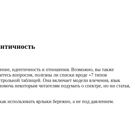
ентичность
чение, идентичность и отношения. Возможно, вы также
аетесь вопросом, полезны ли списки вроде «7 типов
онтрольной таблицей. Она включает модели влечения, язык
омочь некоторым читателям подумать о спектре, но ни статья,
как использовать ярлыки бережно, а не под давлением.