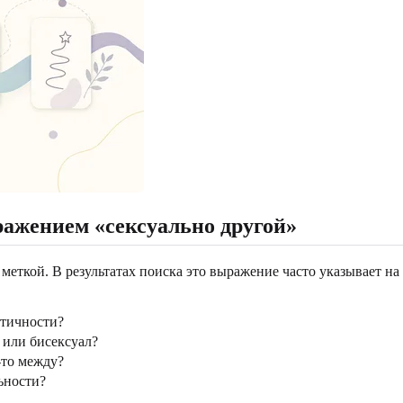
ражением «сексуально другой»
меткой. В результатах поиска это выражение часто указывает на
нтичности?
 или бисексуал?
-то между?
ьности?