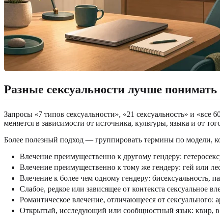
Разные сексуальности лучше понимать 
Запросы «7 типов сексуальности», «21 сексуальность» и «все 6
меняется в зависимости от источника, культуры, языка и от т
Более полезный подход — группировать термины по модели, 
Влечение преимущественно к другому гендеру: гетеросекс
Влечение преимущественно к тому же гендеру: гей или ле
Влечение к более чем одному гендеру: бисексуальность, п
Слабое, редкое или зависящее от контекста сексуальное вл
Романтическое влечение, отличающееся от сексуального: 
Открытый, исследующий или сообщностный язык: квир, в 