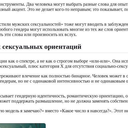
струменты. Два человека могут выбрать разные слова для опыта
азный акцент. Это не делает кого-то неправым; это показывает, 
стили мужских сексуальностей» тоже могут вводить в заблужде
го гендера могут использовать многие из тех же слов ориентац
ь эти слова или произносить их вслух.
ых сексуальных ориентаций
ии как о спектре, а не как о строгом выборе «или-или». Она испо
осексуальный, плюс категория X для отсутствия социально-секс
переживают влечение как полностью бинарное. Человек может в 
гендерам, но не с одинаковой интенсивностью и не одинаковым 
исывает гендерную идентичность, романтическую ориентацию, оп
ожет поддержать размышление, но не должна заменять собствен
 модель я замечаю?» вместо «Какое число я навсегда?». Этот 