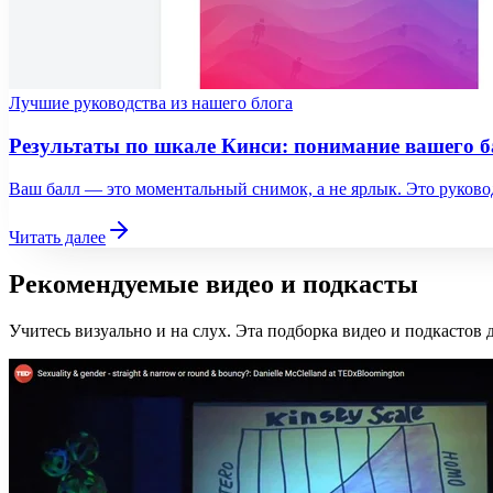
Лучшие руководства из нашего блога
Результаты по шкале Кинси: понимание вашего б
Ваш балл — это моментальный снимок, а не ярлык. Это руково
Читать далее
Рекомендуемые видео и подкасты
Учитесь визуально и на слух. Эта подборка видео и подкастов