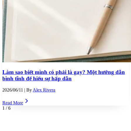
Làm sao biết mình có phải là gay? Một hướng dẫn
bình tĩnh để hiểu sự hấp dẫn
2026/06/11
| By
Alex Rivera
Read More
1
/
6