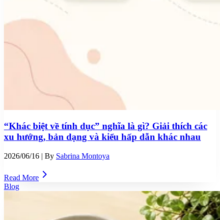
“Khác biệt về tính dục” nghĩa là gì? Giải thích các
xu hướng, bản dạng và kiểu hấp dẫn khác nhau
2026/06/16
| By
Sabrina Montoya
Read More
Blog