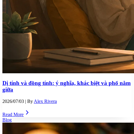
Dị tính và đồng tính: ý nghĩa, khác biệt và phổ nằm
giữa
2026/07/03
| By
Alex Rivera
Read More
Blog