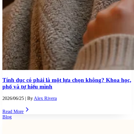
Tính dục có phải là một lựa chọn không? Khoa học,
phổ và tự hiểu mình
2026/06/25
| By
Alex Rivera
Read More
Blog