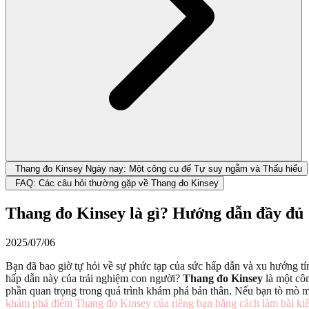
Thang đo Kinsey Ngày nay: Một công cụ để Tự suy ngẫm và Thấu hiểu
FAQ: Các câu hỏi thường gặp về Thang đo Kinsey
Thang đo Kinsey là gì? Hướng dẫn đầy đủ
2025/07/06
Bạn đã bao giờ tự hỏi về sự phức tạp của sức hấp dẫn và xu hướng 
hấp dẫn này của trải nghiệm con người?
Thang đo Kinsey
là một côn
phần quan trọng trong quá trình khám phá bản thân. Nếu bạn tò mò m
khám phá điểm Thang đo Kinsey của riêng bạn bằng cách làm bài kiể