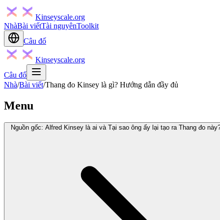
Kinseyscale.org
Nhà
Bài viết
Tài nguyên
Toolkit
Câu đố
Kinseyscale.org
Câu đố
Nhà
/
Bài viết
/
Thang đo Kinsey là gì? Hướng dẫn đầy đủ
Menu
Nguồn gốc: Alfred Kinsey là ai và Tại sao ông ấy lại tạo ra Thang đo này