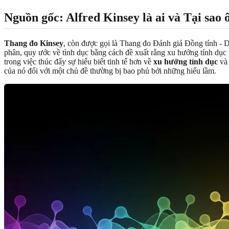
Nguồn gốc: Alfred Kinsey là ai và Tại sao 
Thang đo Kinsey
, còn được gọi là Thang đo Đánh giá Đồng tính - Dị
phân, quy ước về tình dục bằng cách đề xuất rằng xu hướng tính dục 
trong việc thúc đẩy sự hiểu biết tinh tế hơn về
xu hướng tính dục
v
của nó đối với một chủ đề thường bị bao phủ bởi những hiểu lầm.