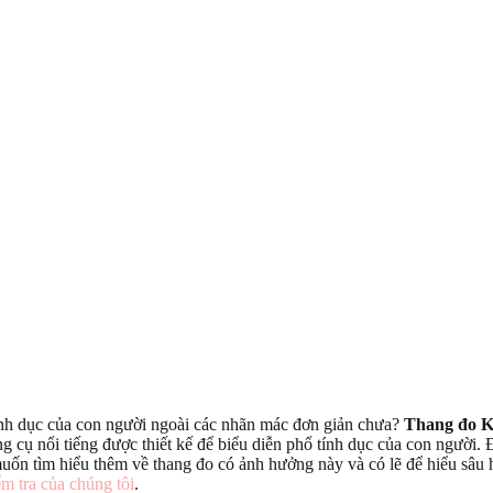
tính dục của con người ngoài các nhãn mác đơn giản chưa?
Thang đo Ki
g cụ nổi tiếng được thiết kế để biểu diễn phổ tính dục của con người. Đ
uốn tìm hiểu thêm về thang đo có ảnh hưởng này và có lẽ để hiểu sâu h
m tra của chúng tôi
.