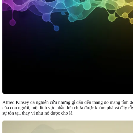
Alfred Kinsey đã nghiên cứu những gì dẫn đến thang đo mang tính đ
của con người, một lĩnh vực phần lớn chưa được khám phá và đầy rẫ
sự tồn tại, thay vì như nó được cho là.